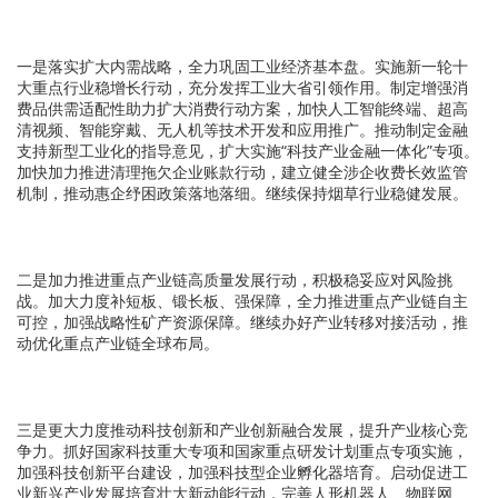
一是落实扩大内需战略，全力巩固工业经济基本盘。
实施新一轮十
大重点行业稳增长行动，充分发挥工业大省引领作用。制定增强消
费品供需适配性助力扩大消费行动方案，加快人工智能终端、超高
清视频、智能穿戴、无人机等技术开发和应用推广。推动制定金融
支持新型工业化的指导意见，扩大实施“科技产业金融一体化”专项。
加快加力推进清理拖欠企业账款行动，建立健全涉企收费长效监管
机制，推动惠企纾困政策落地落细。继续保持烟草行业稳健发展。
二是加力推进重点产业链高质量发展行动，积极稳妥应对风险挑
战。
加大力度补短板、锻长板、强保障，全力推进重点产业链自主
可控，加强战略性矿产资源保障。继续办好产业转移对接活动，推
动优化重点产业链全球布局。
三是更大力度推动科技创新和产业创新融合发展，提升产业核心竞
争力。
抓好国家科技重大专项和国家重点研发计划重点专项实施，
加强科技创新平台建设，加强科技型企业孵化器培育。启动促进工
业新兴产业发展培育壮大新动能行动，完善人形机器人、物联网、