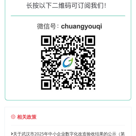
相关政策
关于武汉市2025年中小企业数字化改造验收结果的公示（第