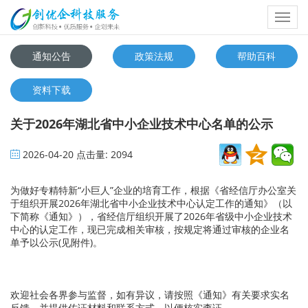
Toggl
navig
通知公告
政策法规
帮助百科
资料下载
关于2026年湖北省中小企业技术中心名单的公示
2026-04-20
点击量:
2094
为做好专精特新“小巨人”企业的培育工作，根据《省经信厅办公室关
于组织开展2026年湖北省中小企业技术中心认定工作的通知》（以
下简称《通知》），省经信厅组织开展了2026年省级中小企业技术
中心的认定工作，现已完成相关审核，按规定将通过审核的企业名
单予以公示(见附件)。
欢迎社会各界参与监督，如有异议，请按照《通知》有关要求实名
反馈，并提供佐证材料和联系方式，以便核实查证。