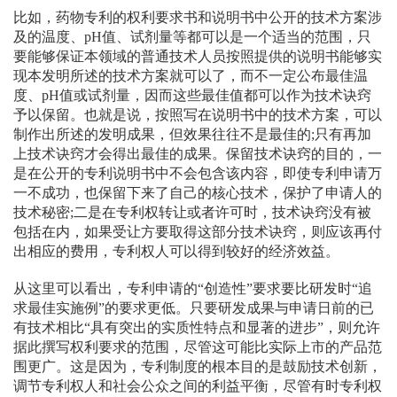
比如，药物专利的权利要求书和说明书中公开的技术方案涉
及的温度、pH值、试剂量等都可以是一个适当的范围，只
要能够保证本领域的普通技术人员按照提供的说明书能够实
现本发明所述的技术方案就可以了，而不一定公布最佳温
度、pH值或试剂量，因而这些最佳值都可以作为技术诀窍
予以保留。也就是说，按照写在说明书中的技术方案，可以
制作出所述的发明成果，但效果往往不是最佳的;只有再加
上技术诀窍才会得出最佳的成果。保留技术诀窍的目的，一
是在公开的专利说明书中不会包含该内容，即使专利申请万
一不成功，也保留下来了自己的核心技术，保护了申请人的
技术秘密;二是在专利权转让或者许可时，技术诀窍没有被
包括在内，如果受让方要取得这部分技术诀窍，则应该再付
出相应的费用，专利权人可以得到较好的经济效益。
从这里可以看出，专利申请的“创造性”要求要比研发时“追
求最佳实施例”的要求更低。只要研发成果与申请日前的已
有技术相比“具有突出的实质性特点和显著的进步”，则允许
据此撰写权利要求的范围，尽管这可能比实际上市的产品范
围更广。这是因为，专利制度的根本目的是鼓励技术创新，
调节专利权人和社会公众之间的利益平衡，尽管有时专利权