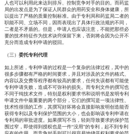
人也可以利用此来达到排斥、控制竞争对手的目的。而药监
局的出发点是为了保证人民群众的用药安全和身体健康，所
以提出了严格的质量控制标准。由于专利局和药监局二者的
职能不同、立场不同，因而表现出了具体行政法规的不同，
二者是不矛盾的。但是，申请人也应该注意，不能把那些必
要的技术特征作为技术诀窍保留下来，否则将会因为公开不
充分而造成专利申请的驳回。
（三）
委托专利代理
如上所述，专利申请的过程是一个复杂的法律过程，其中的
很多步骤都有严格的时间要求，并且对涉及的文件的格式、
内容以及交费等程序都有较高的要求，任何失误都有可能使
专利申请失败，造成不可弥补的损失。而专利文件的撰写也
不同于纯技术文件，特别是权利要求书和说明书是发明专利
申请文件中最重要的两个部分，它们的撰写是一项法律性、
技术性很强的工作，其撰写好坏将会直接影响发明创造能否
获得专利以及专利保护范围的大小，也会影响该专利申请在
专利局的审批进度。如果撰写不当，轻则导致要求的保护范
围过窄，即使得到授权也是一件“没用”的专利，起不到专利
应有的作用，而竞争对手则可以很容易地绕开权利要求的范