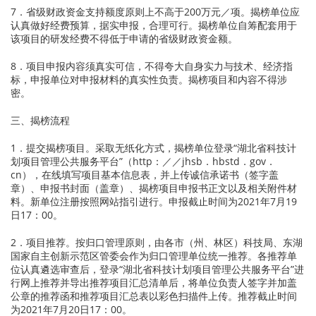
7．省级财政资金支持额度原则上不高于200万元／项。揭榜单位应
认真做好经费预算，据实申报，合理可行。揭榜单位自筹配套用于
该项目的研发经费不得低于申请的省级财政资金额。
8．项目申报内容须真实可信，不得夸大自身实力与技术、经济指
标，申报单位对申报材料的真实性负责。揭榜项目和内容不得涉
密。
三、揭榜流程
1．提交揭榜项目。采取无纸化方式，揭榜单位登录“湖北省科技计
划项目管理公共服务平台”（http：／／jhsb．hbstd．gov．
cn），在线填写项目基本信息表，并上传诚信承诺书（签字盖
章）、申报书封面（盖章）、揭榜项目申报书正文以及相关附件材
料。新单位注册按照网站指引进行。申报截止时间为2021年7月19
日17：00。
2．项目推荐。按归口管理原则，由各市（州、林区）科技局、东湖
国家自主创新示范区管委会作为归口管理单位统一推荐。各推荐单
位认真遴选审查后，登录“湖北省科技计划项目管理公共服务平台”进
行网上推荐并导出推荐项目汇总清单后，将单位负责人签字并加盖
公章的推荐函和推荐项目汇总表以彩色扫描件上传。推荐截止时间
为2021年7月20日17：00。